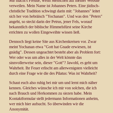
Mir macht's Freude, wenn Menschen auf meiner Website
verweilen. Mein Name ist Johannes Peters. Eine jüdisch-
christliche Tradition schwingt darin mit: "Johannes" leitet
sich her von hebräisch "Yochanan". Und was den "Peters"
angeht, so steckt darin der Petrus, jener Fels, worauf
bekanntlich der biblische Himmelsfürst seine Kirche
errichten zu wollen Eingeweihte wissen ließ
.
Dennoch liegt keine Site aus Kirchenkreisen vor. Zwar
meint Yochanan etwa "Gott hat Gnade erwiesen, ist
gnädig". Dessen ungeachtet besteht aber als Problem fort:
Wer oder was um alles in der Welt könnte das
sinnvollerweise sein, dieser "Gott"? Jawohl, es geht um
Wahrheit. Ihr Feuer erlischt am allerwenigsten vielleicht
durch eine Frage wie die des Pilatus: Was ist Wahrheit?
Schaut euch also ruhig bei mir um und lernt mich näher
kennen. Gleiches wünsche ich mir von solchen, die ich
nach Brauch und Herkommen zu siezen habe. Mein
Kontaktformular stellt jedermann Informationen anheim,
wer mich hier aufsucht. So überwinden wir die
Anonymität.